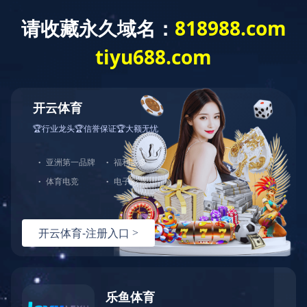
米兰网页版登录入口
米兰网页版登录入口-米兰milan中国
集团领导
集团概况
党的