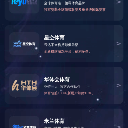
>
当前位置：
米兰网页版登录入口-米兰milan中国
米兰网页版登
米兰网页版登录入口-
发布时
2月6日，米兰网页版登录入口-米兰milan中国
中国广电党委书记、董事长宋起柱参加签约仪式。米