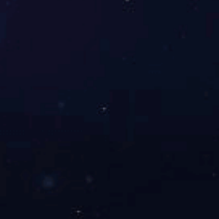
展望未来，霍元杰表示，航空航天成为新兴支柱
精准测控等关键核心领域，集中优势资源开展产学
进材料技术落地民用领域，释放更大产业价值；三
拓展全球市场；四是完善人才培养与创新生态，汇
力。
逐梦苍穹无止境，赋能发展正当时。在政策引领
柱产业跨越。在这片充满希望的蓝天中，我们看到
友情链接：
政府机构
央企网站
媒体网站
集团概况
米兰网页版登录入口
党的建设
集团简介
时政要闻
党建专题
集团董事会
国资动态
党建动态