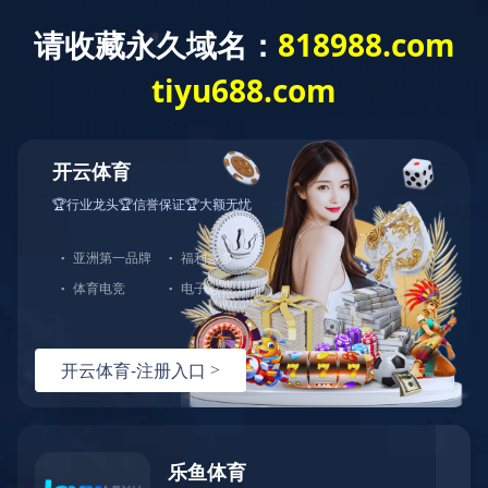
米兰网页版登录入口
米兰网页版登录入口-米兰milan中国
集团领导
集团概况
党的