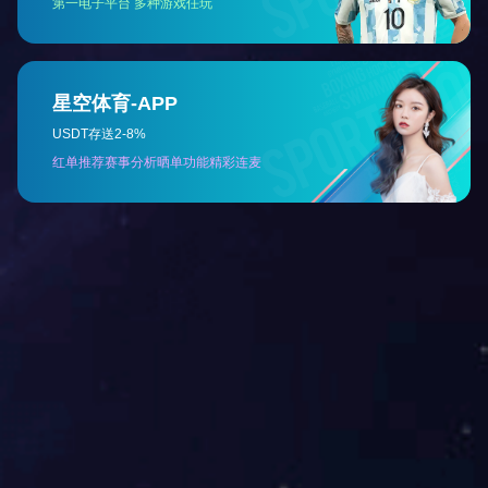
业。这一表述的跃升，不仅是文字上的调整，更标志
航天，正站在这个关键转折点上。
走进国产大飞机C919的运营保障现场，航空航
梭，完成数千架次商业飞行。其搭载的通信导航、
米兰milan中国 ”）参与研制，实现了“中国造”在
“如今，航空航天产业正在成为新技术、新材料、新
表示，“航空航天产业是典型的技术密集型、战略
培育。未来通过补齐核心短板、激活市场动能，必
在米兰网页版登录入口-米兰milan中国 的研发
心，神舟二十一号载人飞船腾空而起。由米兰网页版登
太空数据的实时接收、处理与稳定传输；三维综合
挥人员精准掌握飞船各系统状态。这不是科幻电影
成了可触摸的现实。