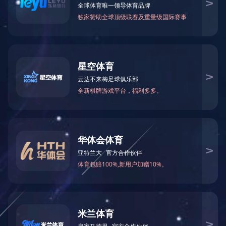
>
当前位置：
米兰网页版登录入口-米兰milan中国
米兰网页版登
习近平在加强基础研究座谈会上
发布时