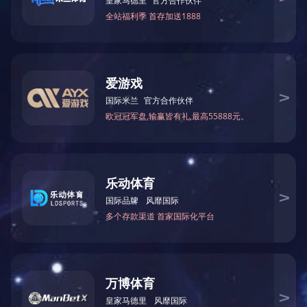
4月30日上午，中共中央总书记、国家主席、中
新华社上海4月30日电 中共中央总书记、国家
调，基础研究是整个科学体系的源头，是所有技术
科技强国建设根基。
中共中央政治局常委、中央办公厅主任蔡奇出席
座谈会上，科技部部长阴和俊、教育部部长怀进
国科学院深圳先进技术研究院院长刘陈立、浦江实
介绍工作情况、提出意见建议。