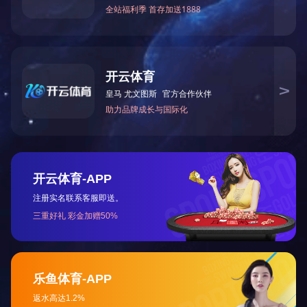
米兰网页版登录入口-米兰milan中国 党组理
重温院士先进事迹 | 感悟正确政绩观的电科答案
学思践悟见行见效，以正确政绩观引导干事创业担
米兰网页版登录入口-米兰milan中国 召开树立
深学细照、笃行实干，推动学习教育有序有效开展
版权声明
|
联系我们
|
网站地图
|
隐私与安全