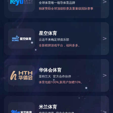
时来我记了一本笔记，我还收藏着呢。印象很深刻，因为
学习手记丨从总书记的改革“第一课”看实干开局
瞭望·第一学习丨干事创业一定要树立正确政绩观
《求是》杂志发表习近平总书记重要文章《树立和
第一观察 | “千年大计”里的政绩观
学习手记丨总书记引用两则典故阐明正确政绩观